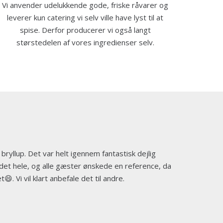
Vi anvender udelukkende gode, friske råvarer og
leverer kun catering vi selv ville have lyst til at
spise. Derfor producerer vi også langt
størstedelen af vores ingredienser selv.
 bryllup. Det var helt igennem fantastisk dejlig
V
f det hele, og alle gæster ønskede en reference, da
D
. Vi vil klart anbefale det til andre.
m
m
B
S