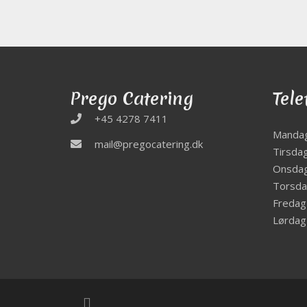
Prego Catering
Tele
+45 4278 7411
Manda
mail@pregocatering.dk
Tirsda
Onsda
Torsd
Fredag
Lørdag