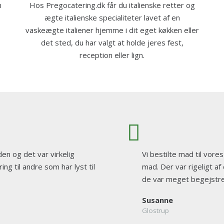
n
Hos Pregocatering.dk får du italienske retter og
ægte italienske specialiteter lavet af en
vaskeægte italiener hjemme i dit eget køkken eller
det sted, du har valgt at holde jeres fest,
reception eller lign.
den og det var virkelig
Vi bestilte mad til vores
ng til andre som har lyst til
mad. Der var rigeligt a
de var meget begejstret
Susanne
Glostrup