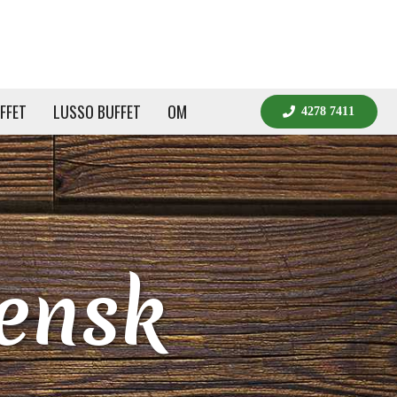
FFET
LUSSO BUFFET
OM
4278 7411
iensk