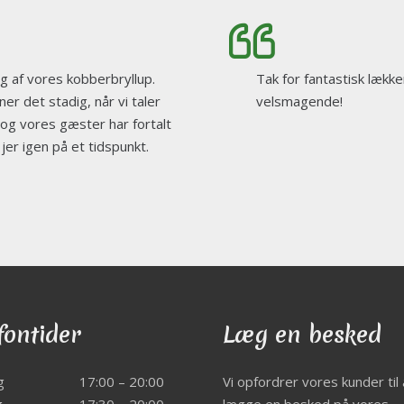
ing af vores kobberbryllup.
Tak for fantastisk lækker 
r det stadig, når vi taler
velsmagende!
 og vores gæster har fortalt
s jer igen på et tidspunkt.
fontider
Læg en besked
g
17:00 – 20:00
Vi opfordrer vores kunder til 
g
17:30 – 20:00
lægge en besked på vores