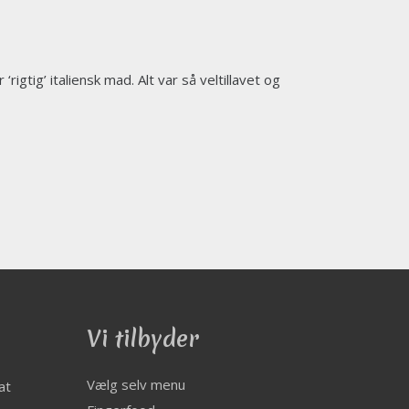
‘rigtig’ italiensk mad. Alt var så veltillavet og
H
Vi tilbyder
Vælg selv menu
at