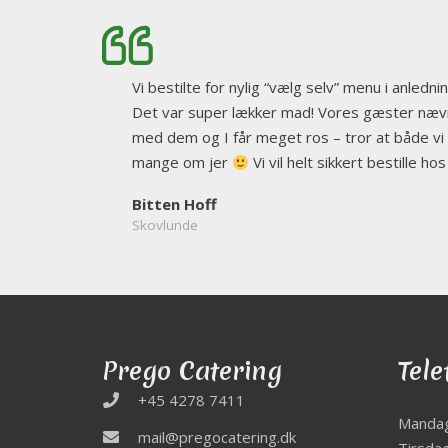
Vi bestilte for nylig “vælg selv” menu i anledn
Det var super lækker mad! Vores gæster nævne
med dem og I får meget ros – tror at både vi
mange om jer
Vi vil helt sikkert bestille ho
Bitten Hoff
Skovlunde
Prego Catering
Tele
+45 4278 7411
Manda
mail@pregocatering.dk
Tirsda